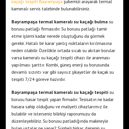
kaçağı tespiti Bayrampaşa
şubemizi arayarak termal
kameralı servis talebinde bulunabilirsiniz.
Bayrampaşa termal kameralı su kaçağı bulma
su
borusu patlağı firmasıdır. Su borusu patlağı tamir
etme işlemi kadar nerede oluştuğunu da görmek
gerekir. Hatalı bir karar yanlış noktaların kırılmasına
neden olabilir. Özellikle ortada sıcak su akıtan borular
varsa kameralı su kaçağı tespiti cihazı ile aranması
yapılması şarttır. Kombi, güneş enerji su borusunda
devamlı sızıntı var gibi sayısız şikayetler de kaçak su
tespiti 7/24 göreve hazırdır.
Bayrampaşa termal kameralı su kaçağı tespiti
su
borusu hasar tespit yapan firmadır. Tesisatın ne kadar
hasara sahip olduğunu ve maliyeti cihazlarımız ile
bulabilir ve isterseniz bilirkişi raporumuzu da
düzenleyebiliriz. Su borusu patladığında makineyle
bulan ustalar ne yapar? Şüpheli birkaç dairenin su